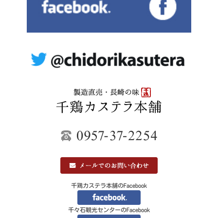
千鶏カステラ本舗のFacebook
千々石観光センターのFacebook