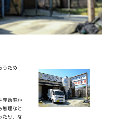
らうため
生産効率か
も無理なと
ったり、な