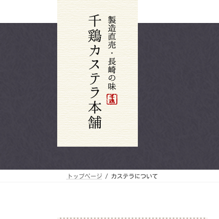
コ
ナ
ン
ビ
テ
ゲ
ン
ー
ツ
シ
へ
ョ
ス
ン
キ
に
ッ
移
プ
動
トップページ
カステラについて