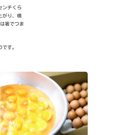
センチくら
上がり、横
身は箸でつま
のです。