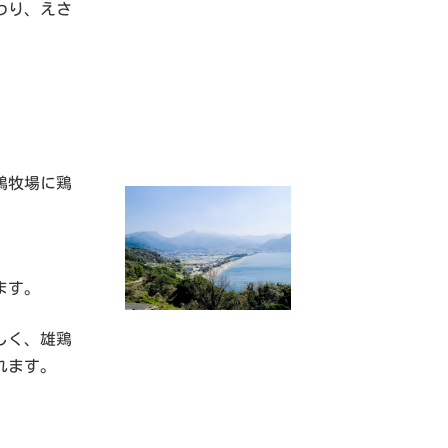
わり、えさ
鶏牧場に鶏
。
ます。
しく、雄鶏
れます。