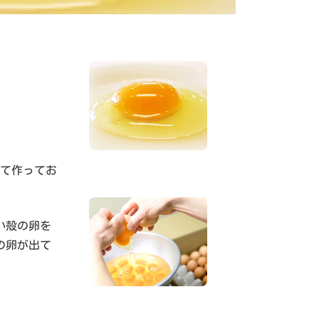
って作ってお
い殻の卵を
の卵が出て