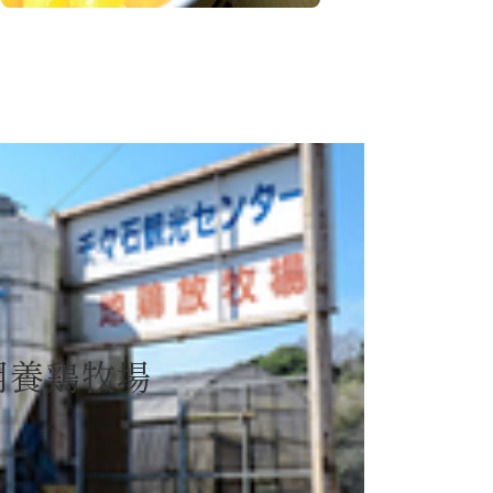
用養鶏牧場